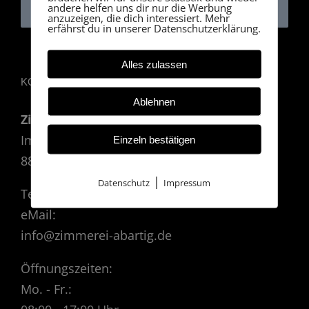
andere helfen uns dir nur die Werbung
anzuzeigen, die dich interessiert. Mehr
erfährst du in unserer Datenschutzerklärung.
Alles zulassen
KONTAKT
Ablehnen
Zimmerei ABARTIG GmbH - Julian Klamer
Im Tobel 1
Einzeln bestätigen
88364 Wolfegg
|
Datenschutz
Impressum
Telefon: 0160 7703560
eMail:
info@zimmerei-abartig.de
Öffnungszeiten:
Mo. - Fr.: