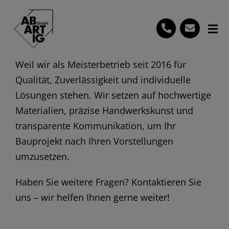
Skip
to
Tog
content
Nav
Start
Weil wir als Meisterbetrieb seit 2016 für
Qualität, Zuverlässigkeit und individuelle
Leistungen
Lösungen stehen. Wir setzen auf hochwertige
Ihre Vorteile
Materialien, präzise Handwerkskunst und
transparente Kommunikation, um Ihr
Häufige Fragen
Bauprojekt nach Ihren Vorstellungen
0160 7703560
umzusetzen.
Kostenlose Beratung
Haben Sie weitere Fragen? Kontaktieren Sie
uns – wir helfen Ihnen gerne weiter!